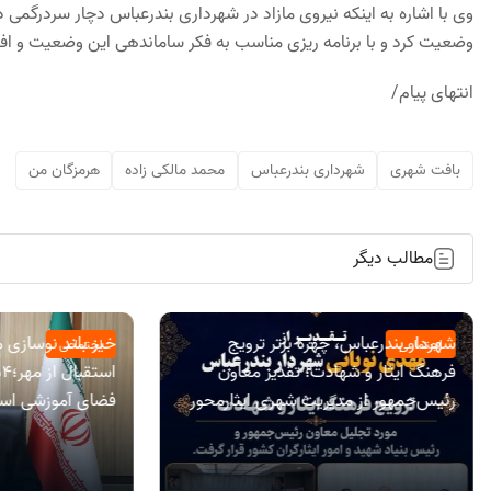
وی با اشاره به اینکه نیروی مازاد در شهرداری بندرعباس دچار سردرگمی 
وضعیت کرد و با برنامه ریزی مناسب به فکر ساماندهی این وضعیت و افز
انتهای پیام/
بافت شهری
شهرداری بندرعباس
محمد مالکی زاده
هرمزگان من
مطالب دیگر
شهردار بندرعباس، چهره برتر ترویج
خیز بلند نوسازی 
اجتماعی
اجتماعی
فرهنگ ایثار و شهادت؛ تقدیر معاون
رئیس‌جمهور از مدیریت شهری ایثارمحور
فضای آموزشی است