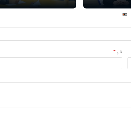
نام
*