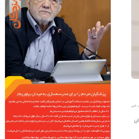
 خبر
ان