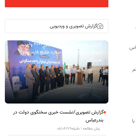
گزارش تصویری و ویدیویی
گزارش تصویری/ آیین کلنگ زنی ۲۰۰۰ واحد
باس
مسکونی کارکنان نفت ستاره خلیج فارس در
هرمزگان
م
گزارش تصویری/نشست خبری سخنگوی دولت در
بندرعباس
ا
زمان مطالعه 1 دقیقه
05/04/29