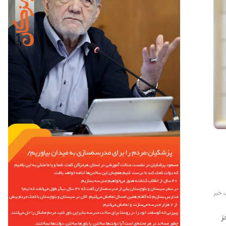
 خبر
ز