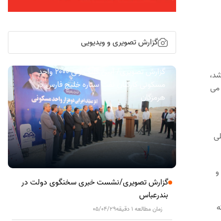
گزارش تصویری و ویدیویی
گزارش تصویری/ آیین کلنگ زنی ۲۰۰۰ واحد
شد،
مسکونی کارکنان نفت ستاره خلیج فارس در
 می
هرمزگان
لی
و
گزارش تصویری/نشست خبری سخنگوی دولت در
بندرعباس
ه
زمان مطالعه 1 دقیقه
05/04/29