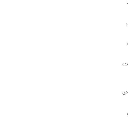
م
نده
دی