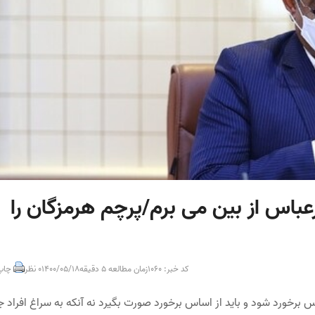
رعباس از بین می برم/پرچم هرمزگان را
کد خبر: 1060
زمان مطالعه 5 دقیقه
1400/05/18
0 نظر
چاپ
برخورد شود و باید از اساس برخورد صورت بگیرد نه آنکه به سراغ افراد ج