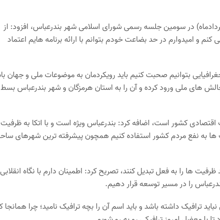
زارش هرمزگان من به نقل از ایسنا، محمد محسنی صبح امروز (۱۸ مردادماه) در سومین جلسه رسمی شورای اسلامی شهر بندرعباس، افزود: از
کنم و امیدوارم در حد بضاعت خودم بتوانم با ارائه برنامه هایم اعتماد
رافیایی بتوانیم صحبت کنیم باید رویکردمان به موضوعات ملی و جهان با
چالش های ملی ورود کرده و آن را به استان هرمزگان و شهر بندرعباس بسط
ت اقتصادی کشور است، اضافه کرد: بندرعباس ویژه است و با اتکا به ظرفیت
فیت ها به نفع مردم کشور استفاده کنیم همچون پیشرفته ترین شهرهای ساح
 ظرفیت ها را به فعل تبدیل کنند، تصریح کرد: اطمینان دارم با نگاه انقلابی 
درعباس را در مسیر توسعه قرار دهیم.
د ترافیک داشته باشد و باید اسم آن را بچه ترافیک نامید؛ چرا همانجا ک
با معضل امروز ترافیکی رو به رو شویم.