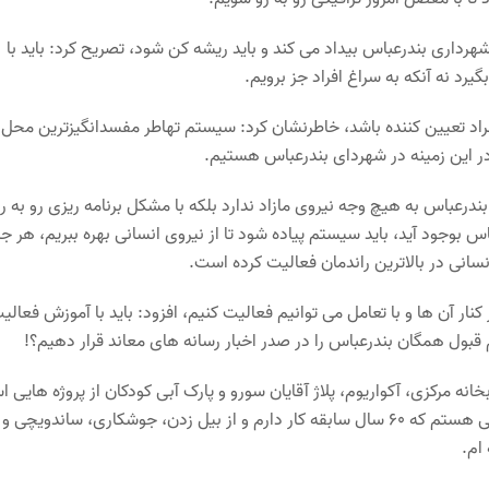
هرداری بندرعباس بیداد می کند و باید ریشه کن شود، تصریح کرد: باید با
رد نه آنکه به سراغ افراد جز برویم.
فراد تعیین کننده باشد، خاطرنشان کرد: سیستم تهاطر مفسدانگیزترین محل
ر این زمینه در شهردای بندرعباس هستیم.
درعباس به هیچ وجه نیروی مازاد ندارد بلکه با مشکل برنامه ریزی رو به ر
س بوجود آید، باید سیستم پیاده شود تا از نیروی انسانی بهره ببریم، هر جا
سانی در بالاترین راندمان فعالیت کرده است.
نار آن ها و با تعامل می توانیم فعالیت کنیم، افزود: باید با آموزش فعالی
 قبول همگان بندرعباس را در صدر اخبار رسانه های معاند قرار دهیم؟!
بخانه مرکزی، آکواریوم، پلاژ آقایان سورو و پارک آبی کودکان از پروژه هایی 
که نیمه تمام مانده است، عنوان کرد: افتخار می کنم بنده نیروی هرمزگانی هستم که ۶۰ سال سابقه کار دارم و از بیل زدن، جوشکاری، ساندویچی و
ام.