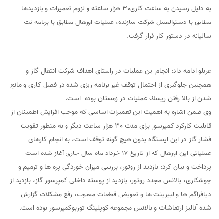
به دليل رسيدن به ساعت كاری30 هزار ساعته و لزوم تعميرات و بازديدها
مطابق با دستوالعمل شركت سازنده، عمليات اورهال مطابق با برنامه نت
ساليانه در دستور كار قرار گرفت.
عربلو ادامه داد: انجام اين عمليات در راستای اهداف شركت انتقال گاز و
همچنين جلوگيری از احتمال توقف غير برنامه ريزی شده در فصل كاری و مانع
شدن از بالا رفتن ريسك عمليات در زمستان بوده است.
وی ضمن اشاره به اهميت اين تعميرات اساسی كه موجب افزايش اطمينان از
قابليت كاركرد كمپرسور برای مدت 30 هزار ساعت ديگر و به منظور تقويت
فشار گاز در اين ايستگاه بدون هيچ گونه توقف است، به انجام كارهای
عملياتی اين اورهال كه از تاريخ 17 خرداد ماه سال جاری آغاز شده است
پرداخت و بيان كرد: بازديد از روتور، بررسی ميزان خوردگی پره ها و ترميم و
جوشكاری، بالانس مجدد روتور، بازديد از پوسته داخلی كمپرسور گاز، بازديد از
ديافراگم ها و لبيرينت ها و تعويض قطعات معيوب، رفع مشكلات گزارش
شده آناليز ارتعاشات و بالانس مجموعه كوپلينگ توربوكمپرسور بوده است.