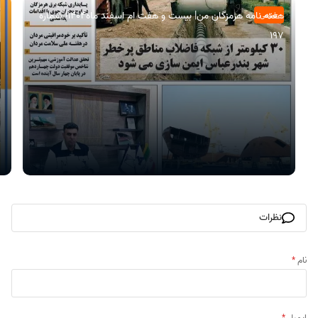
هفته نامه هرمزگان من| بیست و هفت ام اسفند ماه۱۴۰۴| شماره
عمومی
197
نظرات
نام
*
ایمیل
*