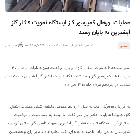
عملیات اورهال كمپرسور گاز ایستگاه تقویت فشار گاز
آبشیرین به پایان رسید
کد خبر: 1068
زمان مطالعه 2 دقیقه
1400/05/21
0 نظر
چاپ خبر
عمومی
مدير منطقه 6 عمليات انتقال گاز از پايان موفقيت آميز عمليات اورهال 30
هزار ساعته كمپرسور گاز واحد 2 ايستگاه تقويت فشار گاز آبشيرين با 6500 نفر
ساعت در يازدهم مرداد ماه 1400 خبر داد.
به گزارش هرمزگان مت به نقل از روابط عمومی منطقه شش عمليات انتقال
گاز، عليرضا عربلو با اعلام اين خبر گفت: با توجه به حساسيت و موقعيت
استراتژيكی ايستگاه تقويت فشار گاز آبشيرين جهت تأمين گاز استان كرمان،
شهرستان حاجی آباد، تلمبه خانه های نفت قطب آباد و مهر آران و همچنين