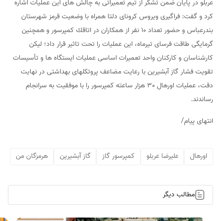
عربلو در پايان ضمن تشكر از تيم تعميراتی به چالش های اين عمليات اشاره
كرد و گفت: فراگيری ويروس كرونای دلتا همراه با وضعيت قرمز شهرستان
بندرعباس و حضور تعداد 10 نفر از همكاران در اتاقك كمپرسور و همچنين
گرمايگی طاقت فرسای تيرماه، اين عمليات را تحت تاثير قرار داد؛ ليكن
كارشناسان و كاركنان واحد تعميرات اساسی عمليات ايستگاه ها و تأسيسات
تقويت فشار گاز آبشيرين با رعايت مضاعف پروتكلهای بهداشتی در نهايت
دقت، عمليات اورهال 30 هزار ساعته كمپرسور را با موفقيت به سرانجام
رساندند.
انتهای پیام/
اورهال
علیرضا عربلو
کمپرسور گاز
گاز آبشیرین
هرمزگان من
مطالب دیگر