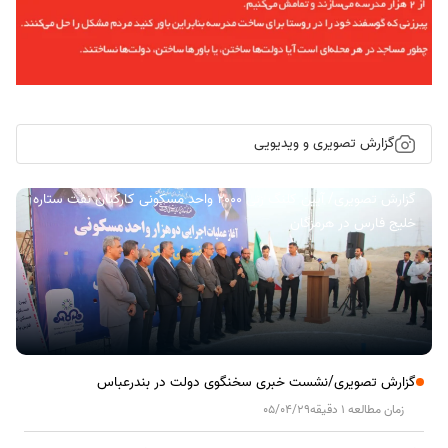
گزارش تصویری و ویدیویی
گزارش تصویری/ آیین کلنگ زنی ۲۰۰۰ واحد مسکونی کارکنان نفت ستاره
خلیج فارس در هرمزگان
گزارش تصویری/نشست خبری سخنگوی دولت در بندرعباس
زمان مطالعه 1 دقیقه
05/04/29