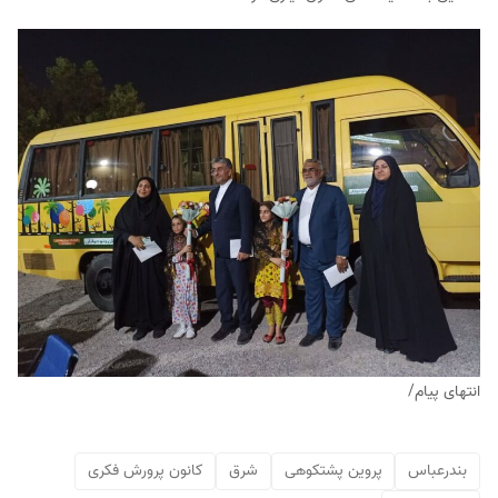
انتهای پیام/
بندرعباس
پروین پشتکوهی
شرق
کانون پرورش فکری