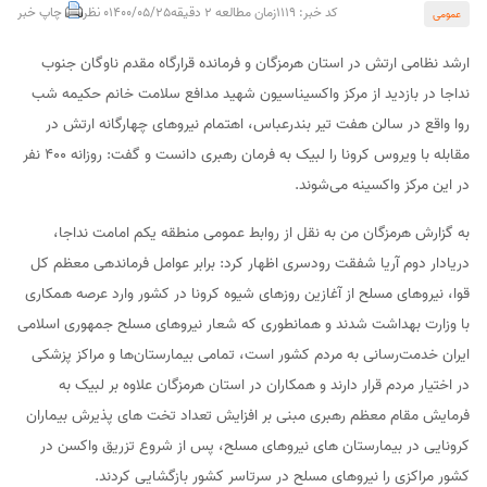
کد خبر: 1119
زمان مطالعه 2 دقیقه
1400/05/25
0 نظر
چاپ خبر
عمومی
ارشد نظامی ارتش در استان هرمزگان و فرمانده قرارگاه مقدم ناوگان جنوب
نداجا در بازدید از مرکز واکسیناسیون شهید مدافع سلامت خانم حکیمه شب
روا واقع در سالن هفت تیر بندرعباس، اهتمام نیروهای چهارگانه ارتش در
مقابله با ویروس کرونا را لبیک به فرمان رهبری دانست و گفت: روزانه ۴۰۰ نفر
در این مرکز واکسینه می‌شوند.
به گزارش هرمزگان من به نقل از روابط عمومی منطقه یکم امامت نداجا،
دریادار دوم آریا شفقت رودسری اظهار کرد: برابر عوامل فرماندهی معظم کل
قوا، نیروهای مسلح از آغازین روزهای شیوه کرونا در کشور وارد عرصه همکاری
با وزارت بهداشت شدند و همانطوری که شعار نیروهای مسلح جمهوری اسلامی
ایران خدمت‌رسانی به مردم کشور است، تمامی بیمارستان‌ها و مراکز پزشکی
در اختیار مردم قرار دارند و همکاران در استان هرمزگان علاوه بر لبیک به
فرمایش مقام معظم رهبری مبنی بر افزایش تعداد تخت های پذیرش بیماران
کرونایی در بیمارستان های نیروهای مسلح، پس از شروع تزریق واکسن در
کشور مراکزی را نیروهای مسلح در سرتاسر کشور بازگشایی کردند.