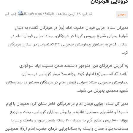
کرونایی هرمزگان
کد خبر: 1148
زمان مطالعه 1 دقیقه
1400/05/29
0 نظر
چاپ خبر
عمومی
مدیرکل ستاد اجرایی فرمان حضرت امام (ره) در هرمزگان گفت: به دنبال
شرایط بحرانی شیوع ویروس کرونا در هرمزگان، ستاد اجرایی فرمان امام در
استان اقدام به استقرار بیمارستان صحرایی ۲۴ تختخوابی در استان هرمزگان
کرد.
به گزارش هرمزگان من، منوچهر دانشمند ضمن تسلیت ایام سوگواری
اباعبدالله الحسین(ع) اظهار کرد: روزانه ۲۰۰ بیمار کرونایی در بیماران
بیمارستان صحرایی ستاد اجرایی فرمان امام در هرمزگان مستقر در بیمارستان
شهید محمدی پذیرش می شوند.
مدیر کل ستاد اجرایی فرمان امام در هرمزگان خاطر نشان کرد: همزمان با ایام
تاسوعا و عاشورای حسینی؛ علاوه بر پذیرش بیماران کرونایی، پخت و توزیع
روزانه ۱۰۰۰ پرس غذای گرم به همراه ۲۰۰ بسته شامل میوه و ماسک و …. با
مساعدت بنیاداحسان وابسته به ستاداجرایی فرمان حضرت امام (ره)؛ همچنین