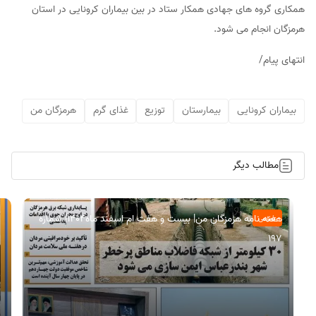
همکاری گروه های جهادی همکار ستاد در بین بیماران کرونایی در استان
هرمزگان انجام می شود.
انتهای پیام/
بیماران کرونایی
بیمارستان
توزیع
غذای گرم
هرمزگان من
مطالب دیگر
هفته نامه هرمزگان من| بیست و هفت ام اسفند ماه۱۴۰۴| شماره
عمومی
197