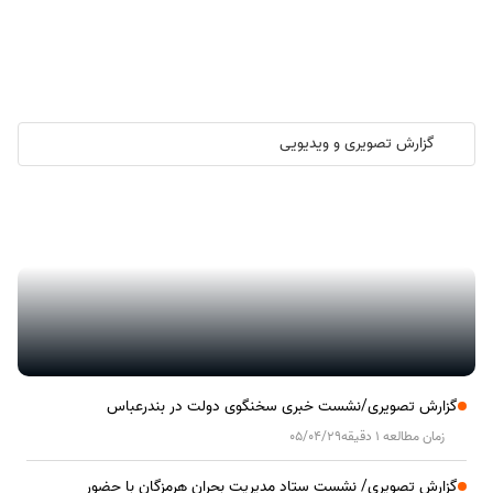
گزارش تصویری و ویدیویی
گزارش تصویری/ آیین کلنگ زنی ۲۰۰۰ واحد مسکونی کارکنان نفت ستاره
خلیج فارس در هرمزگان
گزارش تصویری/نشست خبری سخنگوی دولت در بندرعباس
زمان مطالعه 1 دقیقه
05/04/29
گزارش تصویری/ نشست ستاد مدیریت بحران هرمزگان با حضور