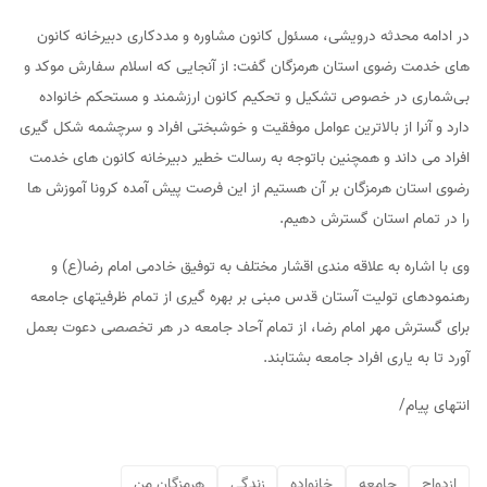
در ادامه محدثه درویشی، مسئول کانون مشاوره و مددکاری دبیرخانه کانون
های خدمت رضوی استان هرمزگان گفت: از آنجایی که اسلام سفارش موکد و
بی‌شماری در خصوص تشکیل و تحکیم کانون ارزشمند و مستحکم خانواده
دارد و آنرا از بالاترین عوامل موفقیت و خوشبختی افراد و سرچشمه شکل گیری
افراد می داند و همچنین باتوجه به رسالت خطیر دبیرخانه کانون های خدمت
رضوی استان هرمزگان بر آن هستیم از این فرصت پیش آمده کرونا آموزش ها
را در تمام استان گسترش دهیم.
وی با اشاره به علاقه مندی اقشار مختلف به توفیق خادمی امام رضا(ع) و
رهنمودهای تولیت آستان قدس مبنی بر بهره گیری از تمام ظرفیتهای جامعه
برای گسترش مهر امام رضا، از تمام آحاد جامعه در هر تخصصی دعوت بعمل
آورد تا به یاری افراد جامعه بشتابند.
انتهای پیام/
ازدواج
جامعه
خانواده
زندگی
هرمزگان من