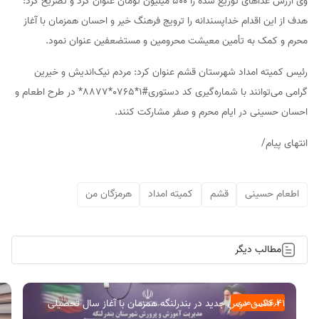
وی ارزش غذاهای توزیع شده را ۵۰۰ میلیون تومان عنوان کرد و تصریح کرد:
هدف از این اقدام خداپسندانه را ترویج فرهنگ خیر و احسان همزمان با آغاز
محرم و کمک به تأمین معیشت محرومین و مستضعفین عنوان نمود.
رئیس کمیته امداد شهرستان قشم عنوان کرد: مردم نیک‌اندیش و خیرین
گرامی می‌توانند با شماره‌گیری کد دستوری#1*0765*8877* در طرح اطعام و
احسان حسینی در ایام محرم و صفر مشارکت کنند.
انتهای پیام/
اطعام حسینی
قشم
کمیته امداد
هرمزگان من
مطالب دیگر
۴۱ کلاس درس جدید در بندرلنگه همزمان با آغاز سال تحصیلی
فرهنگی و هنری