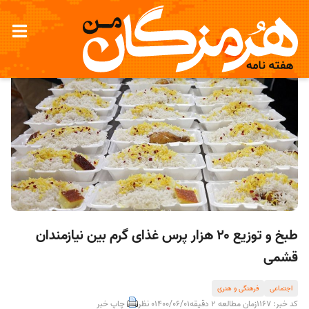
طبخ و توزیع ۲۰ هزار پرس غذای گرم بین نیازمندان
قشمی
اجتماعی
فرهنگی و هنری
کد خبر: 1167
زمان مطالعه 2 دقیقه
1400/06/01
0 نظر
چاپ خبر