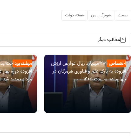
صمت
هرمزگان من
هفته دولت
مطالب دیگر
اختصاص ۲۸۹ میلیارد ریال عوارض ارزش
مهلت پرداخت بده
اقتصادی
اقتصادی
افزوده به پارک علم و فناوری هرمزگان در
چهارماهه نخست ۱۴۰۵
مرداد تمدید شد