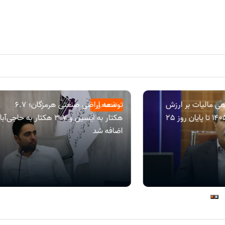
ی مالیات بر ارزش
توسعه اراضی صنعتی هرمزگان؛ ۶.۷
اقتصادی
افزوده دوره بهار ۱۴۰۵ تا پایان روز 25
هکتار به ایسین و ۳.۷ هکتار به حاجی‌آب
اضافه شد