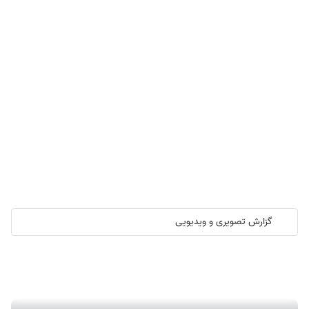
گزارش تصویری و ویدیویی
گزارش تصویری/ آیین کلنگ زنی ۲۰۰۰ واحد مسکونی کارکنان نفت ستاره
خلیج فارس در هرمزگان