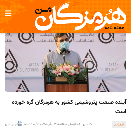
آینده صنعت پتروشیمی کشور به هرمزگان گره خورده
است
کد خبر: 1304
زمان مطالعه 3 دقیقه
1400/06/07
0 نظر
چاپ خبر
اقتصادی