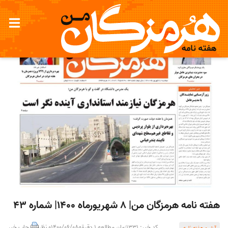
هفته نامه هرمزگان من| 8 شهریورماه 1400| شماره 43
کد خبر: 1331
زمان مطالعه 1 دقیقه
1400/06/08
0 نظر
چاپ خبر
آرشیو هفته نامه