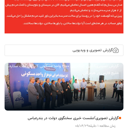
گزارش تصویری و ویدیویی
گزارش تصویری/ آیین کلنگ زنی ۲۰۰۰ واحد مسکونی کارکنان نفت ستاره
خلیج فارس در هرمزگان
گزارش تصویری/نشست خبری سخنگوی دولت در بندرعباس
زمان مطالعه 1 دقیقه
05/04/29