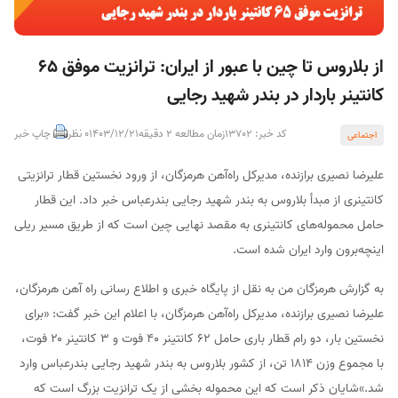
از بلاروس تا چین با عبور از ایران: ترانزیت موفق ۶۵
کانتینر باردار در بندر شهید رجایی
کد خبر: 13702
زمان مطالعه 2 دقیقه
1403/12/21
0 نظر
چاپ خبر
اجتماعی
علیرضا نصیری برازنده، مدیرکل راه‌آهن هرمزگان، از ورود نخستین قطار ترانزیتی
کانتینری از مبدأ بلاروس به بندر شهید رجایی بندرعباس خبر داد. این قطار
حامل محموله‌های کانتینری به مقصد نهایی چین است که از طریق مسیر ریلی
اینچه‌برون وارد ایران شده است.
به گزارش هرمزگان من به نقل از پایگاه خبری و اطلاع رسانی راه آهن هرمزگان،
علیرضا نصیری برازنده، مدیرکل راه‌آهن هرمزگان، با اعلام این خبر گفت: «برای
نخستین بار، دو رام قطار باری حامل ۶۲ کانتینر ۴۰ فوت و ۳ کانتینر ۲۰ فوت،
با مجموع وزن ۱۸۱۴ تن، از کشور بلاروس به بندر شهید رجایی بندرعباس وارد
شد.»شایان ذکر است که این محموله بخشی از یک ترانزیت بزرگ است که