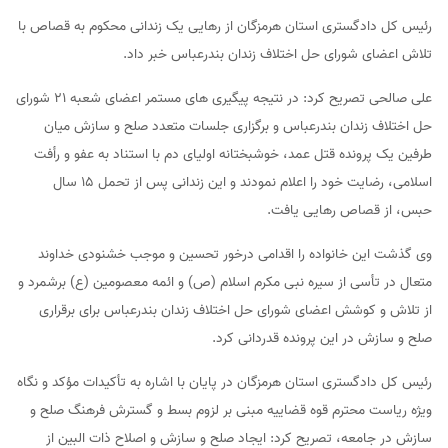
رئیس کل دادگستری استان هرمزگان از رهایی یک زندانی محکوم به قصاص با
تلاش اعضای شورای حل اختلاف زندان بندرعباس خبر داد.
علی صالحی تصریح کرد: در نتیجه پیگیری های مستمر اعضای شعبه ۲۱ شورای
حل اختلاف زندان بندرعباس و برگزاری جلسات متعدد صلح و سازش میان
طرفین یک پرونده‌ قتل عمد، خوشبختانه اولیای دم با استناد به عفو و رأفت
اسلامی، رضایت خود را اعلام نمودند و این زندانی پس از تحمل ۱۵ سال
حبس، از قصاص رهایی یافت.
وی گذشت این خانواده را اقدامی درخور تحسین و موجب خشنودی خداوند
متعال در تأسی از سیره نبی مکرم اسلام (ص) و ائمه معصومین (ع) برشمرد و
از تلاش و کوشش اعضای شورای حل اختلاف زندان بندرعباس برای برقراری
صلح و سازش در این پرونده قدردانی کرد.
رئیس کل دادگستری استان هرمزگان در پایان با اشاره به تأکیدات مؤکد و نگاه
ویژه ریاست محترم قوه قضاییه مبنی بر لزوم بسط و گسترش فرهنگ صلح و
سازش در جامعه، تصریح کرد: ایجاد صلح و سازش و اصلاح ذات البین از