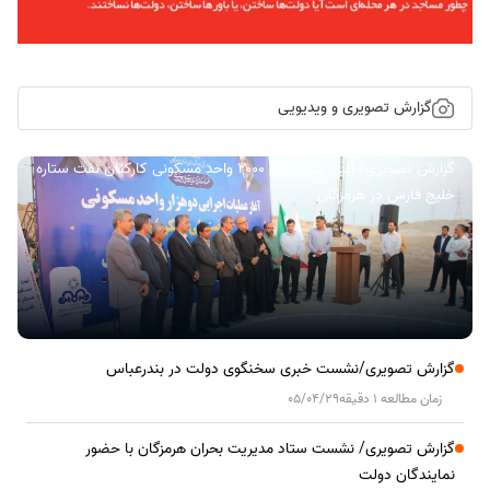
گزارش تصویری و ویدیویی
گزارش تصویری/ آیین کلنگ زنی ۲۰۰۰ واحد مسکونی کارکنان نفت ستاره
خلیج فارس در هرمزگان
گزارش تصویری/نشست خبری سخنگوی دولت در بندرعباس
زمان مطالعه 1 دقیقه
05/04/29
گزارش تصویری/ نشست ستاد مدیریت بحران هرمزگان با حضور
نمایندگان دولت