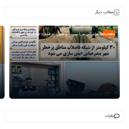
مطالب دیگر
هفته نامه هرمزگان من| بیست و هفت ام اسفند ماه۱۴۰۴| شماره
عمومی
197
نظرات