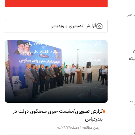
 خبر
گزارش تصویری و ویدیویی
گزارش تصویری/ آیین کلنگ زنی ۲۰۰۰ واحد
ن
مسکونی کارکنان نفت ستاره خلیج فارس در
یته
هرمزگان
د:
گزارش تصویری/نشست خبری سخنگوی دولت در
بندرعباس
زمان مطالعه 1 دقیقه
05/04/29