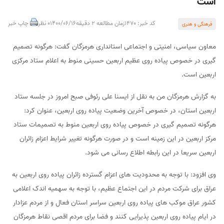
است
کد خبر: 1470
زمان مطالعه 2 دقیقه
1400/06/16
0 نظر
چاپ خبر
فرهنگی و هنری
معاون سیاسی، امنیتی و اجتماعی استانداری هرمزگان گفت: هرگونه تصمیم
گیری در خصوص پیاده روی عظیم اربعین حسینی منوط به اعلام ستاد مرکزی
اربعین است.
به گزارش هرمزگان من به نقل از ایسنا علی رئوفی صبح امروز در جلسه ستاد
اربعین استان، در خصوص آخرین وضعیت پیاده روی اربعین، عنوان کرد:
هرگونه تصمیم گیری در خصوص پیاده روی اربعین منوط به تصمیمات ستاد
مرکز اربعین در این زمینه است و در صورت هرگونه تغییر شرایط اعزام زائران
اربعین سریعا در این رابطه اطلاع رسانی می شود.
وی افزود: با توجه به محدودیت های اعزام گسترده زائران پیاده روی اربعین به
عراق برای شرکت مردم در این اجتماع عظیم، با توجه به سهمیه اندک اعلامی
کشور عراق موکب های پیاده روی اربعین سراسر استان فعال و از مردم عزادار
در ایام پیاده روی اربعین پذیرایی کنند و فضا برای مردم اقصی نقاط هرمزگان