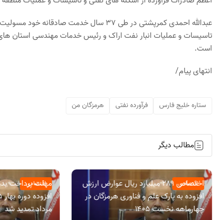
اعظم صادرات فرآورده از اسکله های نفتی و تاسیسات و عملیات منطقه 
عبدالله احمدی کمرپشتی در طی ۳۷ سال خدمت 
تاسیسات و عملیات انبار نفت اراک و رئیس خدمات مهندسی استان های مر
است.
انتهای پیام/
ستاره خلیج فارس
فرآورده نفتی
هرمزگان من
مطالب دیگر
اختصاص ۲۸۹ میلیارد ریال عوارض ارزش
مهلت پرداخت بده
اقتصادی
اقتصادی
افزوده به پارک علم و فناوری هرمزگان در
چهارماهه نخست ۱۴۰۵
مرداد تمدید شد