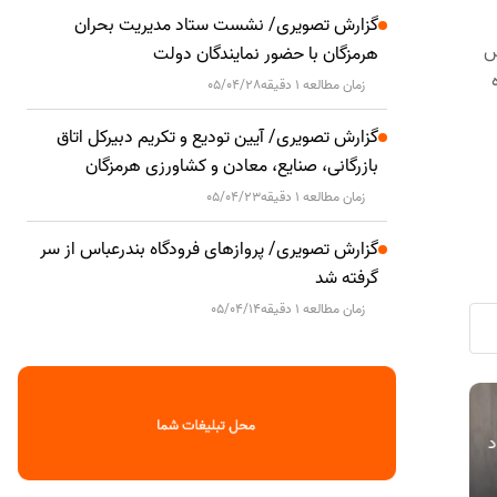
گزارش تصویری/ نشست ستاد مدیریت بحران
یس
هرمزگان با حضور نمایندگان دولت
زمان مطالعه 1 دقیقه
05/04/28
گزارش تصویری/ آیین تودیع و تکریم دبیرکل اتاق
بازرگانی، صنایع، معادن و کشاورزی هرمزگان
زمان مطالعه 1 دقیقه
05/04/23
گزارش تصویری/ پروازهای فرودگاه بندرعباس از سر
گرفته شد
زمان مطالعه 1 دقیقه
05/04/14
مهلت ارائه اظهارنامه مالیات بر درآمد
دیدار مدیرع
اقتصادی
اقتصادی
اد
املاک و اظهارنامه موضوع ماده ۵۷ قانون
انرژی‌بر پارس
مالیات‌های مستقیم تا پایان شهریورماه
استان هرمزگ