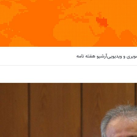
یری و ویدیویی
آرشیو هفته نامه