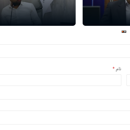
نام
*