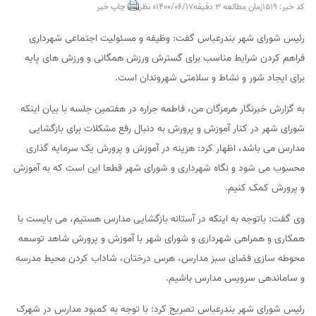
کد خبر: 1519
زمان مطالعه 3 دقیقه
1400/06/17
0 نظر
چاپ خبر
رئیس شورای شهر بندرعباس گفت: وظیفه و مسئولیت اجتماعی شهرداری
فراهم کردن شرایط مناسب برای گسترش ورزش همگانی و ورزش های پایه
برای ایجاد شور و نشاط و سلامتی شهروندان است.
به گزارش خبرنگار هرمزگان من، فاطمه جراره در هفتمین جلسه با بیان اینکه
شورای شهر در کنار آموزش و پرورش به دنبال رفع مشکلات برای بازگشایی
مدارس می باشد، اظهار کرد: هزینه در آموزش و پرورش یک سرمایه گذاری
محسوب می شود و نگاه شهرداری و شورای شهر قطعا این است که به آموزش
و پرورش کمک کنیم.
وی گفت: باتوجه به اینکه در آستانه بازگشایی مدارس هستیم، می بایست با
همکاری و همراهی شهرداری و شورای شهر با آموزش و پرورش شاهد توسعه
محوطه سازی فضای سبز مدارس، هرس درختان، شاداب کردن محیط مدرسه
و ساماندهی سرویس مدارس باشیم.
رئیس شورای شهر بندرعباس تصریح کرد: با توجه به کمبود مدارس در شهرک