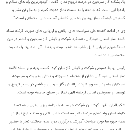
پالایشگاه گاز سرخون در عرصه ترویج نماز، گفت: “ازموثرترین راه های سالم و
باتقوا این است که جامعه را به سمت نماز دعوت کنیم و بدنبال آن نشر و
گسترش فرهنگ نماز بهترین راه برای کاهش آسیب های اجتماعی است.”
وی در ادامه گفت: طی سیاست های ابلاغی و ارزیابی های صورت گرفته ستاد
اقامه نماز استان هرمزگان، عملکرد شرکت پالایش گاز سرخون و قشم در بین
دستگاههای اجرایی قابل شایسته تقدیر بوده و بدنبال آن رتبه برتر را به خود
اختصاص داده است.
رئیس روابط عمومی شرکت پالایش گاز بیان کرد: کسب رتبه برتر ستاد اقامه
نماز استان هرمزگان نشان از اهتمام دلسوزانه و تلاش مدیریت و مجموعه
همکاران متعهد و خدوم شرکت پالایش گاز سرخون و قشم در مسیر ترویج و
توسعه و همچنین تعالی فریضه الهی نماز در سطح جامعه بوده است.
شکیبائیان اظهار کرد: این شرکت هر ساله با برنامه ریزی مدون و هدفمند
کارشناسان واحدهای مرتبط بنابر سیاست های ابلاغی و سند جامع نماز در
همه حوزه ها بویژه مباحث آموزشی، برگزاری دوره های مختلف نماز با حضور
اساتید مجرب و برجسته، انجام تبلیغات محیطی، و همچنین از طرق فضای