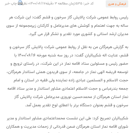
کد خبر: 1535
زمان مطالعه 3 دقیقه
1400/06/17
0 نظر
چاپ خبر
فرهنگی و هنری
رئیس روابط عمومی شرکت پالایش گاز سرخون و قشم گفت: این شرکت هر
ساله به جهت اهتمام و کوشش های مدیرعامل و کارکنان زیرمجموعه از سوی
مدیران ارشد استانی و کشوری مورد تقدیر و تشکر قرار می گیرد.
به گزارش هرمزگان من به نقل از روابط عمومی شرکت پالایش گاز سرخون و
قشم، عنایت اله شکیبائیان گفت: در روز سه شنبه مورخه ۱۴۰۰/۰۶/۱۶ با
حضور رئیس و مسئولین ستاد اقامه نماز در این شرکت، در راستای ترویج و
توسعه فریضه الهی نماز در جامعه، از سوی فریدون همتی استاندار هرمزگان،
حجت الاسلام و المسلمین عبادی زاده نماینده ولی فقیه در استان و امام
جمعه بندرعباس و حجت الاسلام اعتمادی مشاور استاندار و مدیر ستاد اقامه
نماز استان هرمزگان از محمدحسین نوروزی مدیرعامل شرکت پالایش گاز
سرخون و قشم بعنوان دستگاه برتر با اعطای لوح تقدیر بعمل آمد.
شکیبائیان تصریح کرد: طی این نشست محمداعتمادی مشاور استاندار و مدیر
شورای اقامه نماز استان هرمزگان ضمن قدردانی از زحمات مدیریت و همکاران