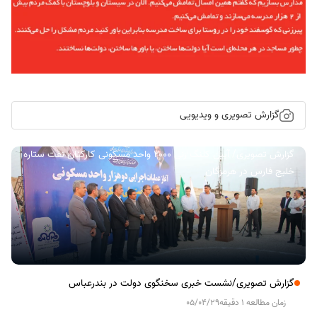
گزارش تصویری و ویدیویی
گزارش تصویری/ آیین کلنگ زنی ۲۰۰۰ واحد مسکونی کارکنان نفت ستاره
خلیج فارس در هرمزگان
گزارش تصویری/نشست خبری سخنگوی دولت در بندرعباس
زمان مطالعه 1 دقیقه
05/04/29