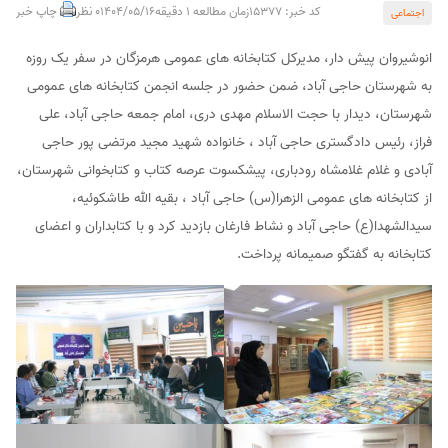
کد خبر: 15377
زمان مطالعه 1 دقیقه
1404/05/16
0 نظر
چاپ خبر
اجتماعی
انوشیروان پیش دار، مدیرکل کتابخانه های عمومی هرمزگان در سفر یک روزه
به شهرستان حاجی آباد، ضمن حضور در جلسه انجمن کتابخانه های عمومی
شهرستان، دیدار با حجت الاسلام مهدی دری، امام جمعه حاجی آباد، علی
فراز، رئیس دادگستری حاجی آباد ، خانواده شهید مجید مرتضی پور حاجی
آبادی و غلام غلامشاه رودباری، پیشکسوت عرصه کتاب و کتابخوانی شهرستان،
از کتابخانه های عمومی الزهرا(س) حاجی آباد ، بقیه الله طاشکوئیه،
سیدالشهدا(ع) حاجی آباد و نشاط فارغان بازدید کرد و با کتابداران و اعضای
کتابخانه به گفتگو صمیمانه پرداخت.