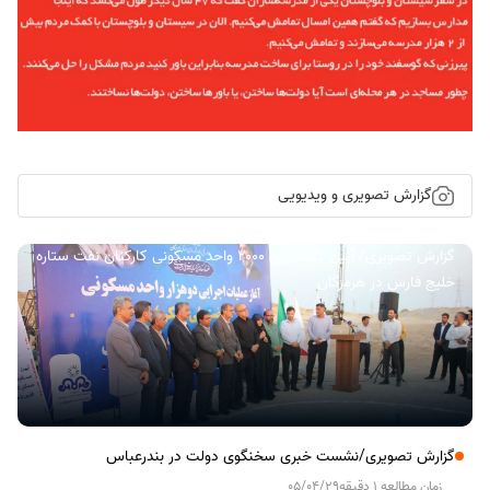
گزارش تصویری و ویدیویی
گزارش تصویری/ آیین کلنگ زنی ۲۰۰۰ واحد مسکونی کارکنان نفت ستاره
خلیج فارس در هرمزگان
گزارش تصویری/نشست خبری سخنگوی دولت در بندرعباس
زمان مطالعه 1 دقیقه
05/04/29