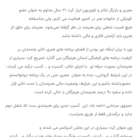
مجری و بازیگر تئاتر و تلویزیون ابراز کرد: ۲۱ سال مداوم به عنوان عضو
کوچکی از خانواده هنر در کشور فعالیت می کنم، ولی متاسفانه
هیچ امنیت شغلی برای هنرمند در نظر گرفته نمی‌شود. هنرمند برای خلق اثر
هنری باید آرامش فکری و مالی داشته باشد.
وی با بیان اینکه دور بودن از فضای برنامه های هنری تاثیر بلندمدتی بر
کیفیت برنامه های فرهنگی استان هرمزگان می گذارد تصریح کرد: بسیاری از
هنرمندان بصورت حرفه ای با اجرای تئاتر، کنسرت و .. کسب درآمد می کردند،
در این شرایط کرونایی، بنده به عنوان مجری حتی در یک برنامه نیزنتوانستم
حضورداشته باشم و این شرایط، وضعیت مالی هنرمندان را تحت تاثیر قرار
داده و سفره ۹۰ درصد هنرمندان هرمزگان را خالی کرده است.
حمزوی سرخایی ادامه داد: این آسیب جدی برای هنرمندی ست که شغل دوم
ندارد و درآمدش فقط از طریق هنراست.
وی عنوان کرد: بسیاری در این بخش اسپانسر می شدند و
سرمایه گذاری می کردند، کنسرت، جُنگ و رویداد های هنری برگزار می کردند