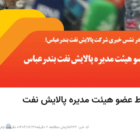
 عضو هیئت مدیره پالایش نفت
کد خبر: 15832
زمان مطالعه 2 دقیقه
1404/06/30
0 نظر
چاپ