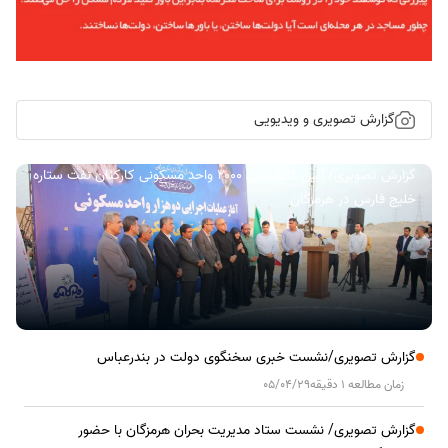
گزارش تصویری و ویدیویی
گزارش تصویری/ آیین کلنگ زنی ۲۰۰۰ واحد مسکونی کارکنان نفت ستاره
خلیج فارس در هرمزگان
گزارش تصویری/نشست خبری سخنگوی دولت در بندرعباس
زمان مطالعه 1 دقیقه
05/04/29
گزارش تصویری/ نشست ستاد مدیریت بحران هرمزگان با حضور