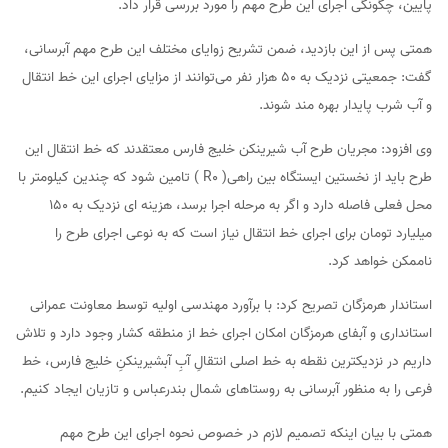
پایین، چگونگی اجرای این طرح مهم را مورد بررسی قرار داد.
همتی پس از این بازدید، ضمن تشریح زوایای مختلف این طرح مهم آبرسانی،
گفت: جمعیتی نزدیک به ۵۰ هزار نفر می‌توانند از مزایای اجرای این خط انتقال
و آب شرب پایدار بهره مند شوند.
وی افزود: مجریان طرح آب شیرینکن خلیج فارس معتقدند که خط انتقال این
طرح باید از نخستین ایستگاه بین راهی( R0 ) تامین شود که چندین کیلومتر با
محل فعلی فاصله دارد و اگر به مرحله اجرا برسد، هزینه ای نزدیک به ۱۵۰
میلیارد تومان برای اجرای خط انتقال نیاز است که به نوعی اجرای طرح را
ناممکن خواهد کرد.
استاندار هرمزگان تصریح کرد: با برآورد مهندسی اولیه توسط معاونت عمرانی
استانداری و آبفای هرمزگان امکان اجرای خط از منطقه کشار وجود دارد و تلاش
داریم در نزدیکترین نقطه به خط اصلی انتقالِ آبِ آبشیرینکنِ خلیج فارس، خط
فرعی را به منظور آبرسانی به روستاهای شمال بندرعباس و تازیان ایجاد کنیم.
همتی با بیان اینکه تصمیم لازم در خصوص نحوه اجرای این طرح مهم