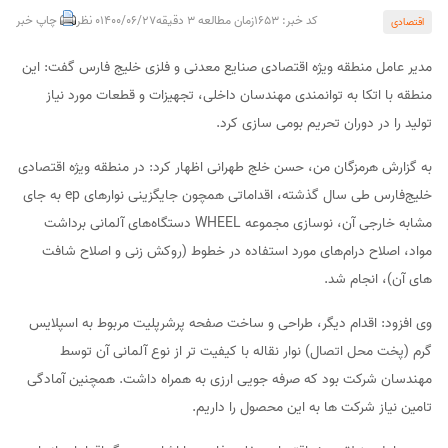
کد خبر: 1653
زمان مطالعه 3 دقیقه
1400/06/27
0 نظر
چاپ خبر
اقتصادی
مدیر عامل منطقه ویژه اقتصادی صنایع معدنی و فلزی خلیج فارس گفت: این
منطقه با اتکا به توانمندی مهندسان داخلی، تجهیزات و قطعات مورد نیاز
تولید را در دوران تحریم بومی سازی کرد.
به گزارش هرمزگان من، حسن خلج طهرانی اظهار کرد: در منطقه ویژه اقتصادی
خلیج‌فارس طی سال گذشته، اقداماتی همچون جایگزینی نوارهای ep به جای
مشابه خارجی آن، نوسازی مجموعه WHEEL دستگاه‌های آلمانی برداشت
مواد، اصلاح درام‌های مورد استفاده در خطوط (روکش زنی و اصلاح شافت
های آن)، انجام شد.
وی افزود: اقدام دیگر، طراحی و ساخت صفحه پرشرپلیت مربوط به اسپلایس
گرم (پخت محل اتصال) نوار نقاله با کیفیت تر از نوع آلمانی آن توسط
مهندسان شرکت بود که صرفه جویی ارزی به همراه داشت. همچنین آمادگی
تامین نیاز شرکت ها به این محصول را داریم.