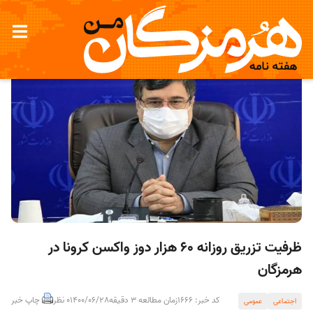
ظرفیت تزریق روزانه ۶۰ هزار دوز واکسن کرونا در
هرمزگان
کد خبر: 1666
زمان مطالعه 3 دقیقه
1400/06/28
0 نظر
چاپ خبر
اجتماعی
عمومی