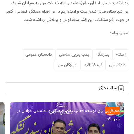
بندرلنگه به منظور احقاق حقوق عامه و ارائه خدمات بهتر به صیادان شریف
این شهرستان صادر شده است و امیدواریم با این اقدام دستگاه قضایی، گامی
در جهت رفع مشکلات این قشر سختکوش و پرتلاش برداشته شود.
انتهای پیام/
اسکله
بندرلنگه
پمپ بنزین ساحلی
دادستان عمومی
دادگستری
قوه قضائیه
هرمزگان من
مطالب دیگر
هم‌افزایی برای توسعه فعالیت‌های فرهنگی و اجتماعی جوانان در
اجتماعی
بندرلنگه