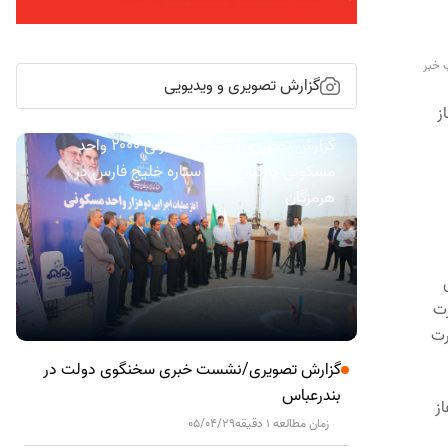
 خبر
گزارش تصویری و ویدیویی
آغاز
گزارش تصویری/ آیین کلنگ زنی ۲۰۰۰ واحد
مسکونی کارکنان نفت ستاره خلیج فارس در
هرمزگان
رت
رت
گزارش تصویری/نشست خبری سخنگوی دولت در
بندرعباس
 آغاز
زمان مطالعه 1 دقیقه
05/04/29