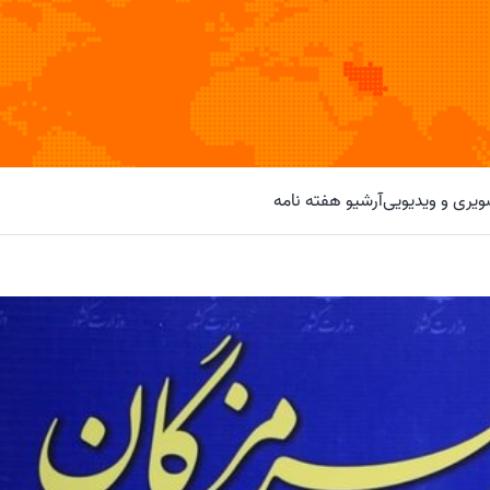
یری و ویدیویی
آرشیو هفته نامه