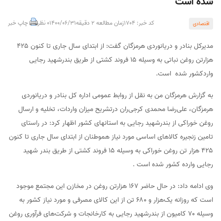
شده است
کد خبر: 1704
زمان مطالعه 2 دقیقه
1400/06/31
0 نظر
چاپ خبر
اقتصادی
مدیرکل بنادر و دریانوردی هرمزگان گفت: از ابتدای سال جاری تا کنون ۴۲۵
هزارتن روغن نباتی به وسیله ۱۵ فروند کشتی از طریق بندرشهید رجایی
واردکشور شده است.
به گزارش هرمزگان من به نقل از روابط عمومی اداره کل بنادر و دریانوردی
هرمزگان، علی‌رضا محمدی کرجی‌ران درتشریح میزان واردات، تخلیه و ارسال
روغن خوراکی از بندرشهید رجایی به استانهای کشور اظهار کرد: در راستای
تامین زنجیره کالاهای اساسی مورد نیاز هموطنان از ابتدای سال جاری تا کنون
۴۲۵ هزار تن روغن خوراکی به وسیله ۱۵ فروند کشتی از طریق بندر شهید
رجایی وارده کشور شده است .
وی ادامه داد: در حال حاضر ۱۶۷ هزارتن روغن در مخازن این مجتمع موجود
است که روزانه یک‌هزار و ۶۸۰ تن از این کالای مصرفی و مورد نیاز کشور به
وسیله ۷۰ کامیون از بندرشهید رجایی به کارخانجات و شرکت‌های فرآوری روغن