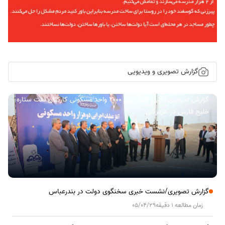
گزارش تصویری و ویدیویی
گزارش تصویری/ آیین کلنگ زنی ۲۰۰۰ واحد مسکونی کارکنان نفت ستاره
خلیج فارس در هرمزگان
گزارش تصویری/نشست خبری سخنگوی دولت در بندرعباس
زمان مطالعه 1 دقیقه
05/04/29