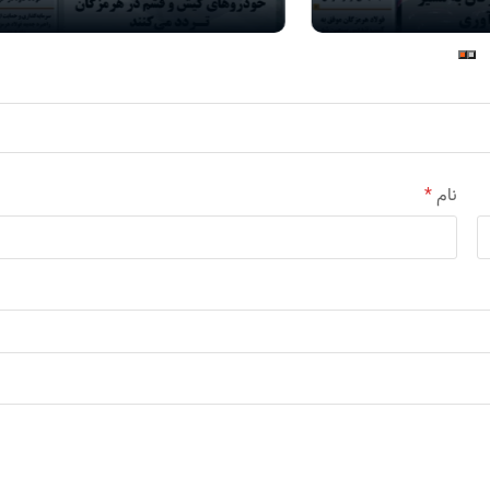
نام
*