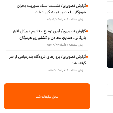
گزارش تصویری/ نشست ستاد مدیریت بحران
هرمزگان با حضور نمایندگان دولت
زمان مطالعه 1 دقیقه
05/04/28
۵۱.۸ میلیارد تومان خسارت بلاعوض به
دود مشاهده
حوادث
حوادث
گزارش تصویری/ آیین تودیع و تکریم دبیرکل اتاق
حساب سرپرستان خانوارهای سیل‌زده
ناشی از حریق
بازرگانی، صنایع، معادن و کشاورزی هرمزگان
هرمزگان واریز شد
ضایعات اس
زمان مطالعه 1 دقیقه
05/04/23
گزارش تصویری/ پروازهای فرودگاه بندرعباس از سر
گرفته شد
زمان مطالعه 1 دقیقه
05/04/14