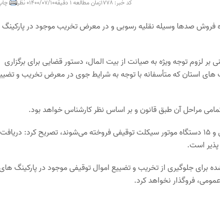
کد خبر: 1778
زمان مطالعه 1 دقیقه
1400/07/10
0 نظر
چاپ
ده فروش صدها وسیله نقلیه رسوبی و در معرض تخریب موجود در پارکینگ
ی بر لزوم توجه ویژه به صیانت از بیت المال، دستور قضایی برای برگزاری
 های استان که متأسفانه با توجه به شرایط جوی در معرض تخریب و تضیی
مامی مراحل آن طبق قانون و بر اساس نظر کارشناس خواهد بود.
صالحی با اشاره به اینکه در این مزایده ۵۴۰ دستگاه خودرو، ۲ فروند قایق و ۱۵ دستگاه موتور سیکلت توقیفی فروخته می‌شوند، تصریح کرد: دریافت
پذیر است.
ه برای جلوگیری از تخریب و تضییع اموال توقیفی موجود در پارکینگ های
مومی، فروگذار نخواهد کرد.