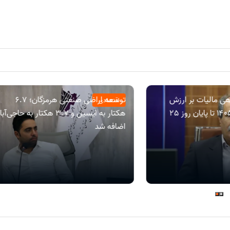
ی مالیات بر ارزش
توسعه اراضی صنعتی هرمزگان؛ ۶.۷
اقتصادی
افزوده دوره بهار ۱۴۰۵ تا پایان روز 25
هکتار به ایسین و ۳.۷ هکتار به حاجی‌آب
اضافه شد