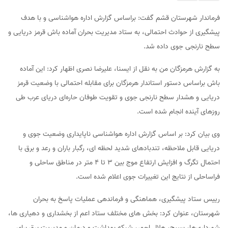
فرماندار شهرستان قشم گفت: براساس گزارش اداره هواشناسی و با هدف
پیشگیری از حوادث احتمالی، به ستاد مدیریت بحران آماده باش قرمز دریایی و
سطح نارنجی جوی داده شد.
به گزارش هرمزگان من به نقل از ایسنا، علیرضا نصری اظهار کرد: این آماده
باش براساس دستور استاندار هرمزگان برای مقابله احتمالی با وضعیت قرمز
دریایی و هشدار سطح نارنجی جوی و تقویت طوفان حاره‌ای دریای عرب طی
روزهای آینده انجام شده است.
وی بیان کرد: بر اساس گزارش اداره هواشناسی ناپایداری وضعیت جوی و
دریایی قابل ملاحظه، تندبادهای شدید لحظه ای، رگبار باران و رعد و برق با
احتمال تگرگ و افزایش ارتفاع موج بین ۳ تا ۴ متر در مناطق ساحلی و
فراساحلی از نتایج این تغییرات جوی اعلام شده است.
رییس ستاد پیشگیری، هماهنگی و فرماندهی عملیات پاسخ به بحران
شهرستان، عنوان کرد: بخش های مختلف ستاد اعم از بخشداری و دهیاری ها،
شهرداری‌ها، بسیج، هلال احمر، شبکه بهداشت و درمان و مدیریت برق برای