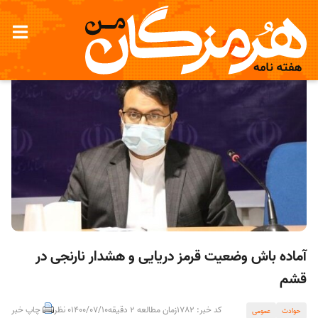
آماده باش وضعیت قرمز دریایی و هشدار نارنجی در
قشم
کد خبر: 1782
زمان مطالعه 2 دقیقه
1400/07/10
0 نظر
چاپ خبر
حوادث
عمومی