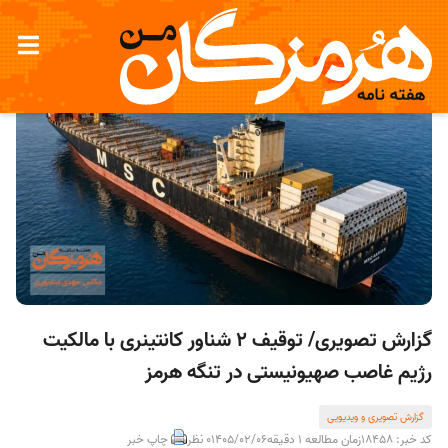
گزارش تصویری/ توقیف ۲ شناور کانتینری با مالکیت
رژیم غاصب صهیونیستی در تنگه هرمز
گزارش تصویری و ویدیویی
کد خبر: 18458
زمان مطالعه 1 دقیقه
1405/02/06
0 نظر
چاپ خبر