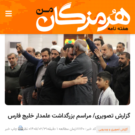
گزارش تصویری/ مراسم بزرگداشت علمدار خلیج فارس
کد خبر: 18760
زمان مطالعه 1 دقیقه
1405/02/31
0 نظر
چاپ خبر
گزارش تصویری و ویدیویی