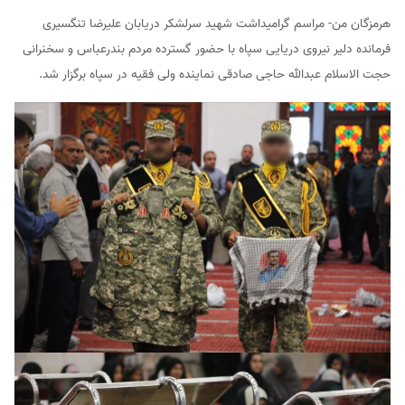
هرمزگان من- مراسم گرامیداشت شهید سرلشکر دریابان علیرضا تنگسیری
فرمانده دلیر نیروی دریایی سپاه با حضور گسترده مردم بندرعباس و سخنرانی
حجت الاسلام عبدالله حاجی صادقی نماینده ولی فقیه در سپاه برگزار شد.