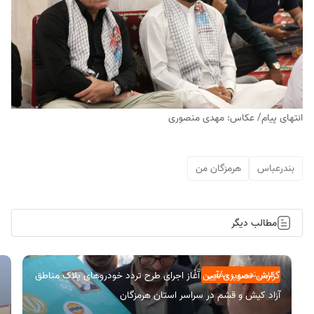
انتهای پیام/ عکاس: مهدی منصوری
بندرعباس
هرمزگان من
مطالب دیگر
گزارش تصویری/آیین آغاز اجرای طرح تردد خودروهای پلاک مناطق
گزارش تصویری و ویدیویی
آزاد کیش و قشم در سراسر استان هرمزگان