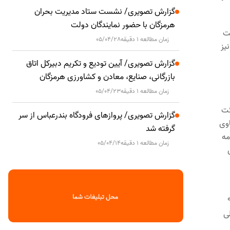
گزارش تصویری/ نشست ستاد مدیریت بحران
هرمزگان با حضور نمایندگان دولت
فت
زمان مطالعه 1 دقیقه
05/04/28
یز
گزارش تصویری/ آیین تودیع و تکریم دبیرکل اتاق
بازرگانی، صنایع، معادن و کشاورزی هرمزگان
زمان مطالعه 1 دقیقه
05/04/23
اداره اجرای ثبت بندرعباس و با رعایت وحدت رویه ۷۹۴ هیئت
گزارش تصویری/ پروازهای فرودگاه بندرعباس از سر
اوی
گرفته شد
مه
زمان مطالعه 1 دقیقه
05/04/14
 شمش به وزن سه میلیون و ۹۱۷
یز طی