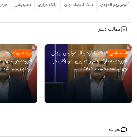
آلومینیوم المهدی
بانک اقتصاد نوین
بانک مرکزی
بندرعباس
هرمز
مطالب دیگر
اختصاص ۲۸۹ میلیارد ریال عوارض ارزش
مهلت پرداخت بده
اقتصادی
اقتصادی
افزوده به پارک علم و فناوری هرمزگان در
چهارماهه نخست ۱۴۰۵
مرداد تمدید شد
نظرات