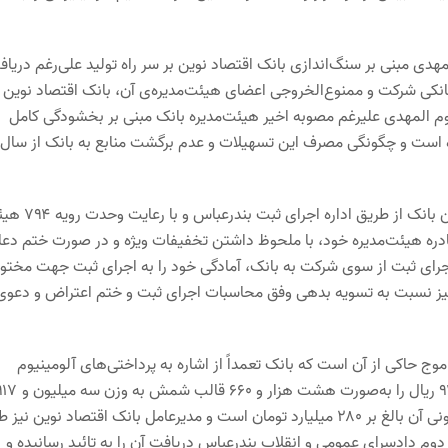
دی مبنی بر سنگ‌اندازی بانک اقتصاد نوین بر سر راه تولید علی‌رغم دریا
کی شرکت و ممنوع‌الخروجی اعضای هیئت‌مدیره‌ی آن، بانک اقتصاد نوین ن
وم المهدی علیرغم مصوبه اخیر هیئت‌مدیره بانک مبنی بر بخشودگی کامل
ه است و چگونگی مصرف این تسهیلات و عدم برگشت منابع به بانک از سال
در جوابیه بانک اقتصاد نوین آمده است که محاسبات بدهی شرکت به این بانک از طریق 
دره هیئت‌مدیره خود، با ملحوظ داشتن تخفیفات ویژه و در صورت ختم دع
جرای ثبت از سوی شرکت به بانک، آمادگی خود را به اجرای ثبت جهت مختو
ی نیز نسبت به تسویه بدهی وفق محاسبات اجرای ثبت و ختم اعتراض و دعوی
وج حاکی از آن است که بانک تعمداً از اشاره به پرداختی‌های آلومینیوم
المهدی سرباز زده و بر اساس اسناد، این شرکت مبلغ ۹۴۷.۹۵۹.۳۲۶.۶۲۴ ریال را به‌صورت هشت هزار و ۶۶۰ قالب
هزار و ۸۷۰ کیلوگرم تا تاریخ ۹۸/۱۱/۱۲ به بانک پرداخت کرده که ارزش کنونی آن بالغ بر ۲۸۰ میلیارد تومان است و مدیرعامل بانک اقتصاد نوین ن
۹۹ و در تاریخ ۹۹/۰۶/۱۳ به بازپرسی شعبه دوم دادسرای عمومی و انقلاب بندرعباس دریافت آن را به تائید رسانیده و