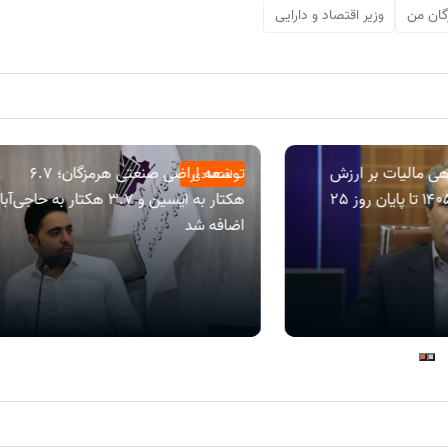
گان من
وزیر اقتصاد و دارایی
ی مالیات بر ارزش
توسعه اراضی صنعتی هرمزگان؛ ۶.۷
اقتصادی
افزوده دوره بهار ۱۴۰۵ تا پایان روز 25
هکتار به ایسین و ۳.۷ هکتار به حاجی‌آب
اضافه شد