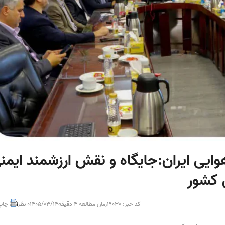
ایی ایران:جایگاه و نقش ارزشمند ایمن
 کشور
کد خبر: 19030
زمان مطالعه 4 دقیقه
1405/03/14
0 نظر
چاپ