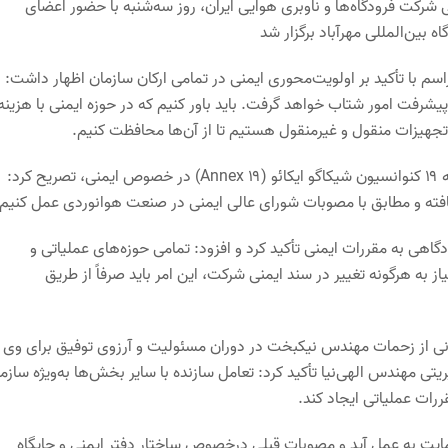
 شرکت فرودگاه‌ها و ناوبری هوایی ایران، روز سه‌شنبه با حضور اعضای
بین‌المللی مهرآباد برگزار شد
م با تأکید بر اولویت‌محوری ایمنی در تمامی ارکان سازمان اظهار داشت: ا
یشرفت امور شتاب خواهد گرفت. باید باور کنیم که در حوزه ایمنی با هزینه
و تجهیزات منقول و غیرمنقول هستیم تا از آن‌ها محافظت کنیم.
مرتضی دهقان با اشاره به اهمیت جهانی این حوزه و اضافه شدن ضمیمه ۱۹ کنوانسیون شیکاگو ایکائو (۱۹ Annex) در خصوص ایمنی، تصریح کرد:
ته و مطابق با مصوبات شورای عالی ایمنی در صنعت هوانوردی عمل کنیم.
اهی به مقررات ایمنی تأکید کرد و افزود: تمامی حوزه‌های عملیاتی و
ز به هرگونه تغییر در سند ایمنی شرکت، این امر باید صرفاً از طریق
 از زحمات مهندس نیکبخت در دوران مسئولیت و آرزوی توفیق برای وی 
یتی مهندس الهی‌نیا تأکید کرد: تعامل سازنده با سایر بخش‌ها به‌ویژه سازم
ررات عملیاتی ایجاد کند.
مایت به عمل آید و مصوبات قبلی درخصوص ساختار دفتر ایمنی و جایگاه