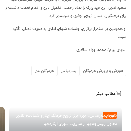
سعید غدیر، این عید بزرگ را نماد رحمت، تکمیل دین و اتمام نعمت دانست و
برای فرهنگیان استان آرزوی توفیق و سربلندی کرد.
او همچنین بر استمرار برگزاری جلسات شورای اداری به صورت فصلی تأکید
نمود.
انتهای پیام/ محمد جواد سالاری
آموزش و پرورش هرمزگان
بندرعباس
هرمزگان من
مطالب دیگر
شهردار بندرعباس، چهره برتر ترویج فرهنگ ایثار و شهادت؛ تقدیر
اجتماعی
معاون رئیس‌جمهور از مدیریت شهری ایثارمحور