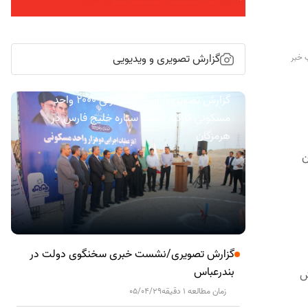
گزارش تصویری و ویدیویی
 خبر
گزارش تصویری/ آیین کلنگ زنی ۲۰۰۰ واحد
مسکونی کارکنان نفت ستاره خلیج فارس در
هرمزگان
شان
گزارش تصویری/نشست خبری سخنگوی دولت در
بندرعباس
 بخش
زمان مطالعه 1 دقیقه
05/04/29