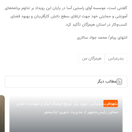
گفتنی است، موسسه آوای راستین آسا در پایان این رویداد بر تداوم برنامه‌های
آموزشی و حمایتی خود جهت ارتقای سطح دانش کارآفرینان و بهبود فضای
کسب‌وکار در استان هرمزگان تأکید کرد.
انتهای پیام/ محمد جواد سالاری
بندرعباس
هرمزگان من
مطالب دیگر
شهردار بندرعباس، چهره برتر ترویج فرهنگ ایثار و شهادت؛ تقدیر
اجتماعی
معاون رئیس‌جمهور از مدیریت شهری ایثارمحور