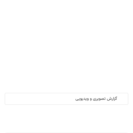
گزارش تصویری و ویدیویی
گزارش تصویری/ آیین کلنگ زنی ۲۰۰۰ واحد مسکونی کارکنان نفت ستاره
خلیج فارس در هرمزگان