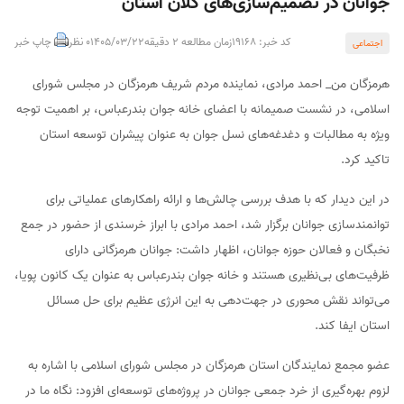
جوانان در تصمیم‌سازی‌های کلان استان
کد خبر: 19168
زمان مطالعه 2 دقیقه
1405/03/22
0 نظر
چاپ خبر
اجتماعی
هرمزگان من_ احمد مرادی، نماینده مردم شریف هرمزگان در مجلس شورای
اسلامی، در نشست صمیمانه با اعضای خانه جوان بندرعباس، بر اهمیت توجه
ویژه به مطالبات و دغدغه‌های نسل جوان به عنوان پیشران توسعه استان
تاکید کرد.
در این دیدار که با هدف بررسی چالش‌ها و ارائه راهکارهای عملیاتی برای
توانمندسازی جوانان برگزار شد، احمد مرادی با ابراز خرسندی از حضور در جمع
نخبگان و فعالان حوزه جوانان، اظهار داشت: جوانان هرمزگانی دارای
ظرفیت‌های بی‌نظیری هستند و خانه جوان بندرعباس به عنوان یک کانون پویا،
می‌تواند نقش محوری در جهت‌دهی به این انرژی عظیم برای حل مسائل
استان ایفا کند.
عضو مجمع نمایندگان استان هرمزگان در مجلس شورای اسلامی با اشاره به
لزوم بهره‌گیری از خرد جمعی جوانان در پروژه‌های توسعه‌ای افزود: نگاه ما در