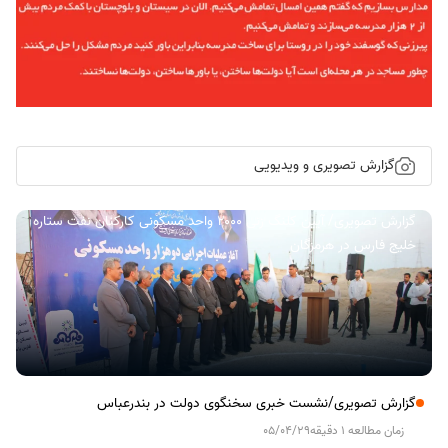
گزارش تصویری و ویدیویی
گزارش تصویری/ آیین کلنگ زنی ۲۰۰۰ واحد مسکونی کارکنان نفت ستاره
خلیج فارس در هرمزگان
گزارش تصویری/نشست خبری سخنگوی دولت در بندرعباس
زمان مطالعه 1 دقیقه
05/04/29