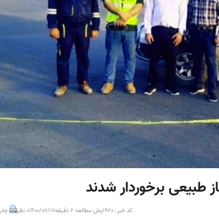
کد خبر: 1920
زمان مطالعه 2 دقیقه
1400/07/17
0 نظر
چاپ