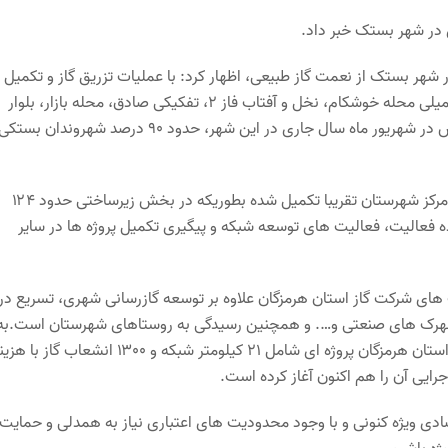
به برخورداری حدود ۹۰ درصد شهروندان در شهر بستک از نعمت گاز طبیعی، اظهار کرد: با عملیات تزریق گاز و تکمیل
پروژه های گازرسانی به ۹ محله جدید در شهر بستک شامل آرامستان، تکمیلی محله خوشکام، نخل و آفتاب فاز ۲، تفکیکی صادق، محله بازار، بلوار
خلیج فارس، تکمیلی محله آرامستان، بلوار سردار سلیمانی و خیابان کیش در شهریور ماه سال جاری در این شهر، حدود ۹۰ درصد شهروندان بستک
وی بیان کرد: اقدامات اساسی و زیرساختی اداره گاز شهرستان بستک در مرکز شهرستان تقریبا تکمیل شده بطوریکه در بخش زیرساختی حدود ۱۲۴
 است و اکنون عمده فعالیت، فعالیت های توسعه شبکه و پیگیری تکمیل پروژه ها در سایر
های شرکت گاز استان هرمزگان علاوه بر توسعه گازرسانی شهری، تسریع در
 شهرک های صنعتی و…. و همچنین رسیدگی به روستاهای شهرستان است.به
همین منظور این اداره در سال جاری از محل اعتبارات داخلی شرکت گاز استان هرمزگان پروژه ای شامل ۲۱ کیلومتر شبکه و ۱۳۰۰ انشعاب گاز
صادی ویژه کنونی و با وجود محدودیت های اعتباری نیاز به همدلی و حمایت