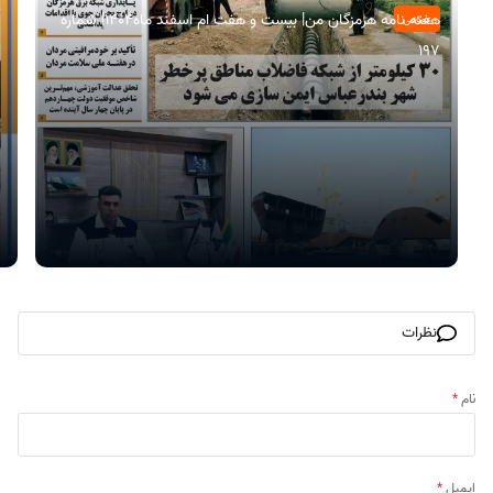
هفته نامه هرمزگان من| بیست و هفت ام اسفند ماه۱۴۰۴| شماره
عمومی
197
نظرات
نام
*
ایمیل
*