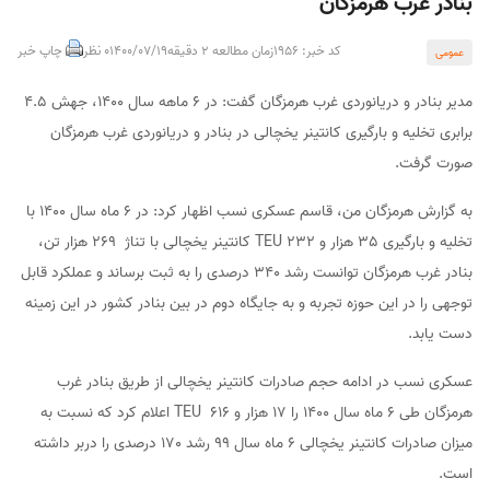
بنادر غرب هرمزگان
کد خبر: 1956
زمان مطالعه 2 دقیقه
1400/07/19
0 نظر
چاپ خبر
عمومی
مدیر بنادر و دریانوردی غرب هرمزگان گفت: در 6 ماهه سال 1400، جهش 4.5
برابری تخلیه و بارگیری کانتینر یخچالی در بنادر و دریانوردی غرب هرمزگان
صورت گرفت.
به گزارش هرمزگان من، قاسم عسکری نسب اظهار کرد: در 6 ماه سال 1400 با
تخلیه و بارگیری 35 هزار و 232 TEU کانتینر یخچالی با تناژ 269 هزار تن،
بنادر غرب هرمزگان توانست رشد 340 درصدی را به ثبت برساند و عملکرد قابل
توجهی را در این حوزه تجربه و به جایگاه دوم در بین بنادر کشور در این زمینه
دست یابد.
عسکری نسب در ادامه حجم صادرات کانتینر یخچالی از طریق بنادر غرب
هرمزگان طی 6 ماه سال 1400 را 17 هزار و 616 TEU اعلام کرد که نسبت به
میزان صادرات کانتینر یخچالی 6 ماه سال 99 رشد 170 درصدی را دربر داشته
است.