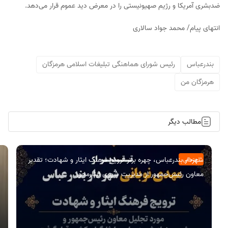
ضدبشری آمریکا و رژیم صهیونیستی را در معرض دید عموم قرار می‌دهد.
انتهای پیام/ محمد جواد سالاری
بندرعباس
رئیس شورای هماهنگی تبلیغات اسلامی هرمزگان
هرمزگان من
مطالب دیگر
شهردار بندرعباس، چهره برتر ترویج فرهنگ ایثار و شهادت؛ تقدیر
اجتماعی
معاون رئیس‌جمهور از مدیریت شهری ایثارمحور