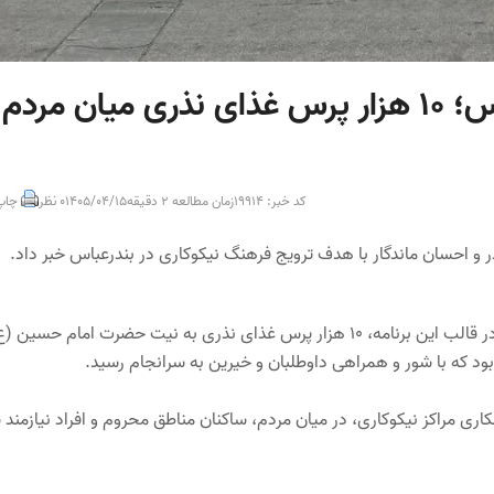
پویش نذر و احسان ماندگار در بندرعباس؛ ۱۰ هزار پرس غذای نذری میان مردم
کد خبر: 19914
زمان مطالعه 2 دقیقه
1405/04/15
0 نظر
چاپ
ر و احسان ماندگار با هدف ترویج فرهنگ نیکوکاری در بندرعباس خبر داد.
علیرضا دادی‌پور درگزی با اشاره به برگزاری این پویش معنوی اظهار کرد: در قالب این برنامه، ۱۰ هزار پرس غذای نذری به نیت حضرت امام حسین
اری مراکز نیکوکاری، در میان مردم، ساکنان مناطق محروم و افراد نیازمند 