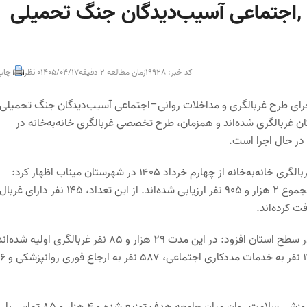
ی ,اجتماعی آسیب‌دیدگان جنگ تحمیلی
کد خبر: 19928
زمان مطالعه 2 دقیقه
1405/04/17
0 نظر
چاپ
جرای طرح غربالگری و مداخلات روانی–اجتماعی آسیب‌دیدگان جنگ تحمیلی
تاکنون ۲۹ هزار و ۸۵ نفر در سطح هرمزگان غربالگری شده‌اند و همزمان، طرح تخصصی غربالگری خانه‌به‌خانه در
 در حال اجرا است.
معاون بهداشتی دانشگاه علوم پزشکی هرمزگان با اشاره به اجرای طرح غربالگری خانه‌به‌خانه از چهارم خرداد ۱۴۰۵ در شهرستان میناب اظهار کرد:
تاکنون ۶۸۶ خانوار در این شهرستان مورد غربالگری قرار گرفته‌اند که در مجموع ۲ هزار و ۹۰۵ نفر ارزیابی شده‌اند. از این تعداد، ۱۴۵ نفر دارای غربا
دکتر یحیی میرزاده با ارائه گزارشی از عملکرد ۱۶ هفته اجرای این برنامه در سطح استان افزود: در این مدت ۲۹ هزار و ۸۵ نفر غربالگری
از این میان، یک‌هزار و ۹۹۸ نفر دارای غربال مثب
وی ادامه داد: در راستای آموزش و اطلاع‌رسانی، یک‌هزار و ۳۹۷ رسانه آموزشی سلامت روان میان جامعه هدف توزیع شده و ۴ هزار و ۸۵ تماس با