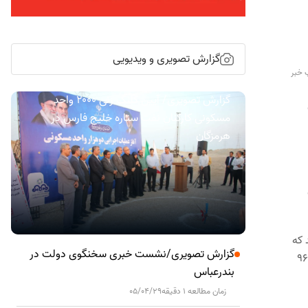
گزارش تصویری و ویدیویی
 خبر
گزارش تصویری/ آیین کلنگ زنی ۲۰۰۰ واحد
مسکونی کارکنان نفت ستاره خلیج فارس در
هرمزگان
ل
 اولیه شده‌اند که
گزارش تصویری/نشست خبری سخنگوی دولت در
ت بوده‌اند. همچنین ۱۴۴ نفر به خدمات مددکاری اجتماعی، ۵۸۷ نفر به ارجاع فوری روانپزشکی و ۹۶۶
بندرعباس
زمان مطالعه 1 دقیقه
05/04/29